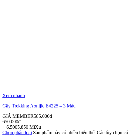
Xem nhanh
Gậy Trekking Aonijie E4225 – 3 Màu
GIÁ MEMBER
585.000
đ
650.000
đ
+
6,500
5,850
MiXu
Chọn phân loại
Sản phẩm này có nhiều biến thể. Các tùy chọn có