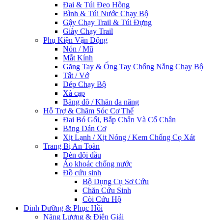
Đai & Túi Đeo Hông
Bình & Túi Nước Chạy Bộ
Gậy Chạy Trail & Túi Đựng
Giày Chạy Trail
Phụ Kiện Vận Động
Nón / Mũ
Mắt Kính
Găng Tay & Ống Tay Chống Nắng Chạy Bộ
Tất / Vớ
Dép Chạy Bộ
Xà cạp
Băng đô / Khăn đa năng
Hỗ Trợ & Chăm Sóc Cơ Thể
Đai Bó Gối, Bắp Chân Và Cổ Chân
Băng Dán Cơ
Xịt Lạnh / Xịt Nóng / Kem Chống Cọ Xát
Trang Bị An Toàn
Đèn đội đầu
Áo khoác chống nước
Đồ cứu sinh
Bộ Dụng Cụ Sơ Cứu
Chăn Cứu Sinh
Còi Cứu Hộ
Dinh Dưỡng & Phục Hồi
Năng Lượng & Điện Giải