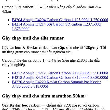
Carbon / Sợi carbon
1.1 – 1.2 triệu
Nâng cấp từ nhôm
Trail 21–
42km
E4204
Aonijie E4204 Carbon
Carbon
1.125.000đ
1.250.000đ
E4214
Aonijie E4214 Sợi Carbon
Sợi carbon
1.237.500đ
1.375.000đ
Gậy chạy trail cho elite runner
Gậy
carbon & Kevlar carbon cao cấp
, siêu nhẹ từ
128g/cây
. Tối
ưu từng gram cho runner thi đấu nghiêm túc.
Carbon / Kevlar carbon
3.1 – 3.4 triệu
Siêu nhẹ ≤180g
Thi đấu
chuyên nghiệp
E4212
Aonijie E4212 Carbon
Carbon
3.195.000đ
3.550.000đ
E4218
Aonijie E4218 Carbon
Carbon
3.312.000đ
3.680.000đ
E4220
Aonijie E4220 Kevlar Carbon Summit Pro
Kevlar
3.436.200đ
3.818.000đ
Gậy chạy trail cho ultra marathon 50km+
Gậy
Kevlar bọc carbon
— chống gãy vượt trội so với carbon
thuần. Thiết kế cho cung đường
50km+
, địa hình đá nhiều, leo dốc