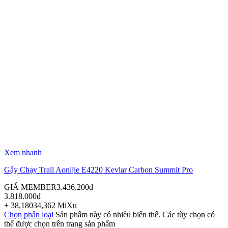
Xem nhanh
Gậy Chạy Trail Aonijie E4220 Kevlar Carbon Summit Pro
GIÁ MEMBER
3.436.200
đ
3.818.000
đ
+
38,180
34,362
MiXu
Chọn phân loại
Sản phẩm này có nhiều biến thể. Các tùy chọn có
thể được chọn trên trang sản phẩm