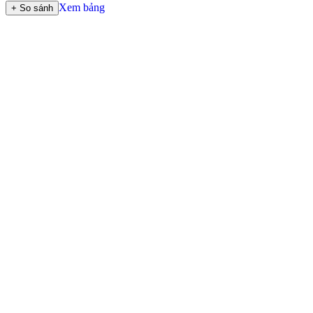
Xem bảng
+ So sánh