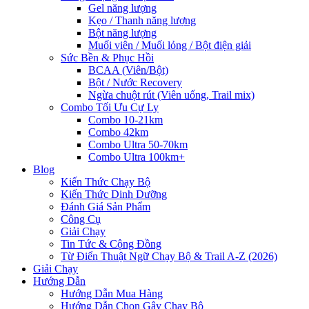
Gel năng lượng
Kẹo / Thanh năng lượng
Bột năng lượng
Muối viên / Muối lỏng / Bột điện giải
Sức Bền & Phục Hồi
BCAA (Viên/Bột)
Bột / Nước Recovery
Ngừa chuột rút (Viên uống, Trail mix)
Combo Tối Ưu Cự Ly
Combo 10-21km
Combo 42km
Combo Ultra 50-70km
Combo Ultra 100km+
Blog
Kiến Thức Chạy Bộ
Kiến Thức Dinh Dưỡng
Đánh Giá Sản Phẩm
Công Cụ
Giải Chạy
Tin Tức & Cộng Đồng
Từ Điển Thuật Ngữ Chạy Bộ & Trail A-Z (2026)
Giải Chạy
Hướng Dẫn
Hướng Dẫn Mua Hàng
Hướng Dẫn Chọn Gậy Chạy Bộ