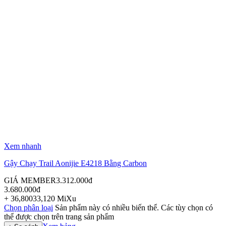
Xem nhanh
Gậy Chạy Trail Aonijie E4218 Bằng Carbon
GIÁ MEMBER
3.312.000
đ
3.680.000
đ
+
36,800
33,120
MiXu
Chọn phân loại
Sản phẩm này có nhiều biến thể. Các tùy chọn có
thể được chọn trên trang sản phẩm