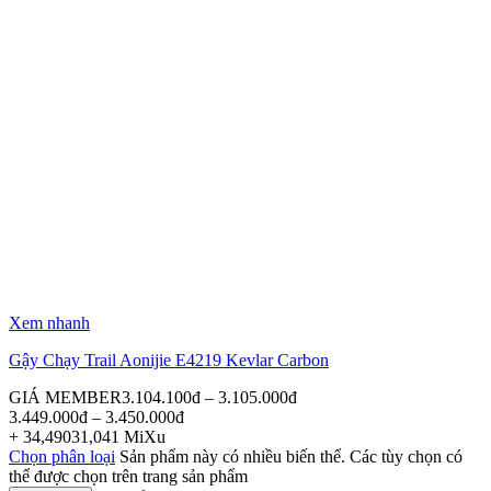
Xem nhanh
Gậy Chạy Trail Aonijie E4219 Kevlar Carbon
GIÁ MEMBER
3.104.100
đ
–
3.105.000
đ
3.449.000
đ
–
3.450.000
đ
+
34,490
31,041
MiXu
Chọn phân loại
Sản phẩm này có nhiều biến thể. Các tùy chọn có
thể được chọn trên trang sản phẩm