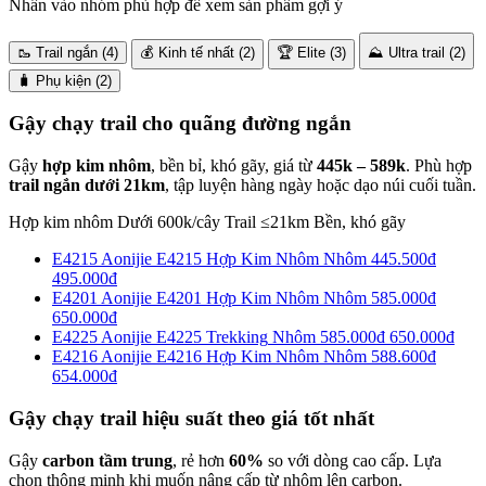
Nhấn vào nhóm phù hợp để xem sản phẩm gợi ý
🥾 Trail ngắn
(4)
💰 Kinh tế nhất
(2)
🏆 Elite
(3)
⛰️ Ultra trail
(2)
🧳 Phụ kiện
(2)
Gậy chạy trail cho quãng đường ngắn
Gậy
hợp kim nhôm
, bền bỉ, khó gãy, giá từ
445k – 589k
. Phù hợp
trail ngắn dưới 21km
, tập luyện hàng ngày hoặc dạo núi cuối tuần.
Hợp kim nhôm
Dưới 600k/cây
Trail ≤21km
Bền, khó gãy
E4215
Aonijie E4215 Hợp Kim Nhôm
Nhôm
445.500đ
495.000đ
E4201
Aonijie E4201 Hợp Kim Nhôm
Nhôm
585.000đ
650.000đ
E4225
Aonijie E4225 Trekking
Nhôm
585.000đ
650.000đ
E4216
Aonijie E4216 Hợp Kim Nhôm
Nhôm
588.600đ
654.000đ
Gậy chạy trail hiệu suất theo giá tốt nhất
Gậy
carbon tầm trung
, rẻ hơn
60%
so với dòng cao cấp. Lựa
chọn thông minh khi muốn nâng cấp từ nhôm lên carbon.