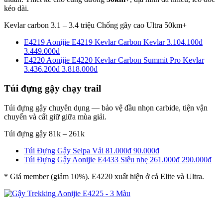
kéo dài.
Kevlar carbon
3.1 – 3.4 triệu
Chống gãy cao
Ultra 50km+
E4219
Aonijie E4219 Kevlar Carbon
Kevlar
3.104.100đ
3.449.000đ
E4220
Aonijie E4220 Kevlar Carbon Summit Pro
Kevlar
3.436.200đ
3.818.000đ
Túi đựng gậy chạy trail
Túi đựng gậy chuyên dụng — bảo vệ đầu nhọn carbide, tiện vận
chuyển và cất giữ giữa mùa giải.
Túi đựng gậy
81k – 261k
Túi Đựng Gậy Selpa
Vải
81.000đ
90.000đ
Túi Đựng Gậy Aonijie E4433
Siêu nhẹ
261.000đ
290.000đ
* Giá member (giảm 10%). E4220 xuất hiện ở cả Elite và Ultra.