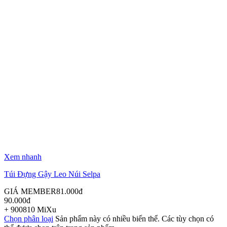
Xem nhanh
Túi Đựng Gậy Leo Núi Selpa
GIÁ MEMBER
81.000
đ
90.000
đ
+
900
810
MiXu
Chọn phân loại
Sản phẩm này có nhiều biến thể. Các tùy chọn có