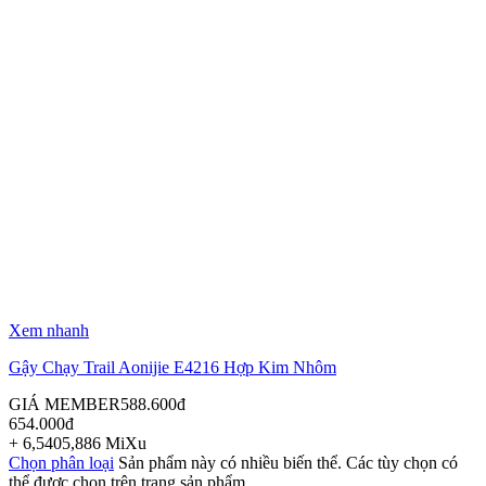
Xem nhanh
Gậy Chạy Trail Aonijie E4216 Hợp Kim Nhôm
GIÁ MEMBER
588.600
đ
654.000
đ
+
6,540
5,886
MiXu
Chọn phân loại
Sản phẩm này có nhiều biến thể. Các tùy chọn có
thể được chọn trên trang sản phẩm