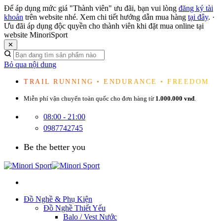
Để áp dụng mức giá "Thành viên" ưu đãi, bạn vui lòng
đăng ký tài
khoản
trên website nhé. Xem chi tiết hướng dẫn mua hàng
tại đây
.
·
Ưu đãi áp dụng độc quyền cho thành viên khi đặt mua online tại
website MinoriSport
✕
Bỏ qua nội dung
TRAIL RUNNING • ENDURANCE • FREEDOM
Miễn phí vận chuyển toàn quốc cho đơn hàng từ
1.000.000 vnđ
.
08:00 - 21:00
0987742745
Be the better you
Đồ Nghề & Phụ Kiện
Đồ Nghề Thiết Yếu
Balo / Vest Nước