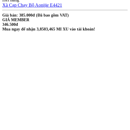
Xà Cạp Chạy Bộ Aonijie E4421
Giá bán: 385.000đ
(Đã bao gồm VAT)
GIÁ MEMBER
346.500đ
Mua ngay để nhận
3,850
3,465
MI XU vào tài khoản!