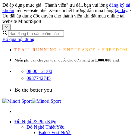
Để áp dụng mức giá "Thành viên" ưu đãi, bạn vui lòng
đăng ký tài
khoản
trên website nhé. Xem chi tiết hướng dẫn mua hàng
tại đây
.
·
Ưu đãi áp dụng độc quyền cho thành viên khi đặt mua online tại
website MinoriSport
✕
Bỏ qua nội dung
TRAIL RUNNING • ENDURANCE • FREEDOM
Miễn phí vận chuyển toàn quốc cho đơn hàng từ
1.000.000 vnđ
.
08:00 - 21:00
0987742745
Be the better you
Đồ Nghề & Phụ Kiện
Đồ Nghề Thiết Yếu
Balo / Vest Nước