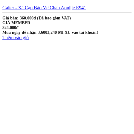
Gaiter - Xà Cạp Bảo Vệ Chân Aonijie E941
Giá bán: 360.000đ
(Đã bao gồm VAT)
GIÁ MEMBER
324.000đ
Mua ngay để nhận
3,600
3,240
MI XU vào tài khoản!
Thêm vào giỏ