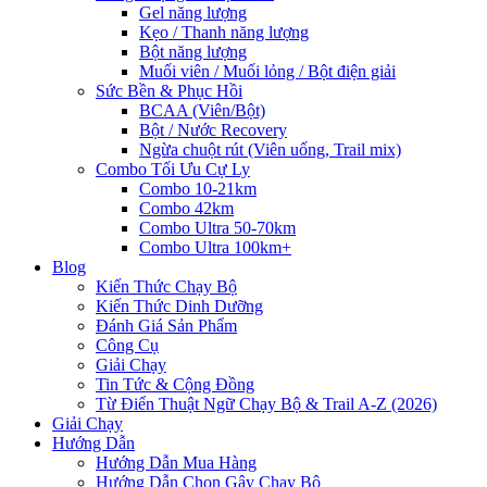
Gel năng lượng
Kẹo / Thanh năng lượng
Bột năng lượng
Muối viên / Muối lỏng / Bột điện giải
Sức Bền & Phục Hồi
BCAA (Viên/Bột)
Bột / Nước Recovery
Ngừa chuột rút (Viên uống, Trail mix)
Combo Tối Ưu Cự Ly
Combo 10-21km
Combo 42km
Combo Ultra 50-70km
Combo Ultra 100km+
Blog
Kiến Thức Chạy Bộ
Kiến Thức Dinh Dưỡng
Đánh Giá Sản Phẩm
Công Cụ
Giải Chạy
Tin Tức & Cộng Đồng
Từ Điển Thuật Ngữ Chạy Bộ & Trail A-Z (2026)
Giải Chạy
Hướng Dẫn
Hướng Dẫn Mua Hàng
Hướng Dẫn Chọn Gậy Chạy Bộ