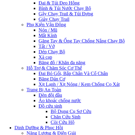
Đai & Túi Đeo Hông
Bình & Túi Nước Chạy Bộ
Gậy Chạy Trail & Túi Đựng
Giày Chạy Trail
Phụ Kiện Vận Động
Nón / Mũ
Mắt Kính
Găng Tay & Ống Tay Chống Nắng Chạy Bộ
Tất / Vớ
Dép Chạy Bộ
Xà cạp
Băng đô / Khăn đa năng
Hỗ Trợ & Chăm Sóc Cơ Thể
Đai Bó Gối, Bắp Chân Và Cổ Chân
Băng Dán Cơ
Xịt Lạnh / Xịt Nóng / Kem Chống Cọ Xát
Trang Bị An Toàn
Đèn đội đầu
Áo khoác chống nước
Đồ cứu sinh
Bộ Dụng Cụ Sơ Cứu
Chăn Cứu Sinh
Còi Cứu Hộ
Dinh Dưỡng & Phục Hồi
Năng Lượng & Điện Giải