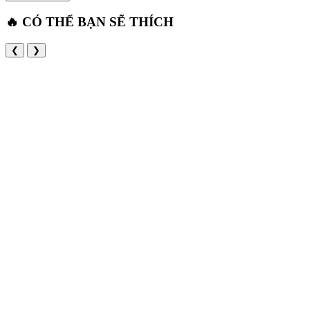
🔥 CÓ THỂ BẠN SẼ THÍCH
❮
❯