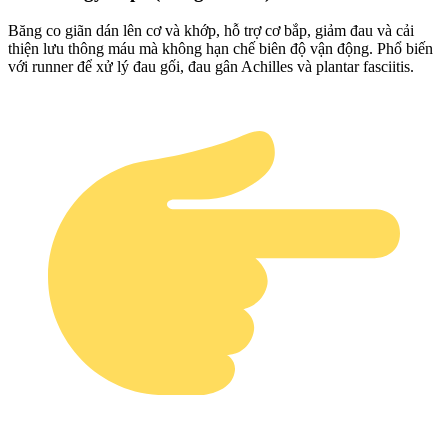
Băng co giãn dán lên cơ và khớp, hỗ trợ cơ bắp, giảm đau và cải
thiện lưu thông máu mà không hạn chế biên độ vận động. Phổ biến
với runner để xử lý đau gối, đau gân Achilles và plantar fasciitis.