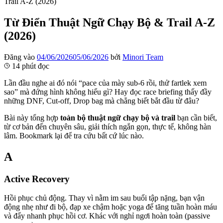
Trail A-Z (2026)
Từ Điển Thuật Ngữ Chạy Bộ & Trail A-Z
(2026)
Đăng vào
04/06/2026
05/06/2026
bởi
Minori Team
14 phút đọc
Lần đầu nghe ai đó nói “pace của mày sub-6 rồi, thử fartlek xem
sao” mà đứng hình không hiểu gì? Hay đọc race briefing thấy đầy
những DNF, Cut-off, Drop bag mà chẳng biết bắt đầu từ đâu?
Bài này tổng hợp
toàn bộ thuật ngữ chạy bộ và trail
bạn cần biết,
từ cơ bản đến chuyên sâu, giải thích ngắn gọn, thực tế, không hàn
lâm. Bookmark lại để tra cứu bất cứ lúc nào.
A
Active Recovery
Hồi phục chủ động. Thay vì nằm im sau buổi tập nặng, bạn vận
động nhẹ như đi bộ, đạp xe chậm hoặc yoga để tăng tuần hoàn máu
và đẩy nhanh phục hồi cơ. Khác với nghỉ ngơi hoàn toàn (passive