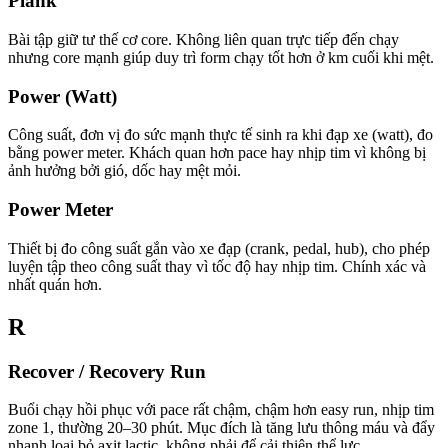
Plank
Bài tập giữ tư thế cơ core. Không liên quan trực tiếp đến chạy
nhưng core mạnh giúp duy trì form chạy tốt hơn ở km cuối khi mệt.
Power (Watt)
Công suất, đơn vị đo sức mạnh thực tế sinh ra khi đạp xe (watt), đo
bằng power meter. Khách quan hơn pace hay nhịp tim vì không bị
ảnh hưởng bởi gió, dốc hay mệt mỏi.
Power Meter
Thiết bị đo công suất gắn vào xe đạp (crank, pedal, hub), cho phép
luyện tập theo công suất thay vì tốc độ hay nhịp tim. Chính xác và
nhất quán hơn.
R
Recover / Recovery Run
Buổi chạy hồi phục với pace rất chậm, chậm hơn easy run, nhịp tim
zone 1, thường 20–30 phút. Mục đích là tăng lưu thông máu và đẩy
nhanh loại bỏ axit lactic, không phải để cải thiện thể lực.