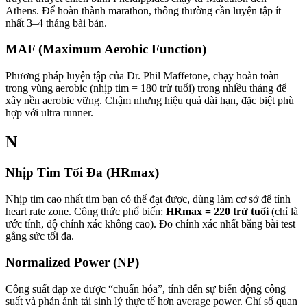
Athens. Để hoàn thành marathon, thông thường cần luyện tập ít
nhất 3–4 tháng bài bản.
MAF (Maximum Aerobic Function)
Phương pháp luyện tập của Dr. Phil Maffetone, chạy hoàn toàn
trong vùng aerobic (nhịp tim = 180 trừ tuổi) trong nhiều tháng để
xây nền aerobic vững. Chậm nhưng hiệu quả dài hạn, đặc biệt phù
hợp với ultra runner.
N
Nhịp Tim Tối Đa (HRmax)
Nhịp tim cao nhất tim bạn có thể đạt được, dùng làm cơ sở để tính
heart rate zone. Công thức phổ biến:
HRmax = 220 trừ tuổi
(chỉ là
ước tính, độ chính xác không cao). Đo chính xác nhất bằng bài test
gắng sức tối đa.
Normalized Power (NP)
Công suất đạp xe được “chuẩn hóa”, tính đến sự biến động công
suất và phản ánh tải sinh lý thực tế hơn average power. Chỉ số quan