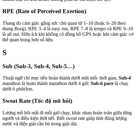
RPE (Rate of Perceived Exertion)
Thang đo cảm giác gắng sức chủ quan từ 1–10 (hoặc 6–20 theo
thang Borg). RPE 3–4 là easy run, RPE 7–8 là tempo và RPE 9–10
là all out. Hữu ích khi không có đồng hồ GPS hoặc khi cảm giác cơ
thể quan trọng hơn số liệu.
S
Sub (Sub-3, Sub-4, Sub-5…)
Thuật ngữ chỉ mục tiêu hoàn thành dưới một mốc thời gian.
Sub-4
marathon là hoàn thành marathon dưới 4 giờ.
Sub-6 pace
là chạy
dưới 6 phút/km.
Sweat Rate (Tốc độ mồ hôi)
Lượng mồ hôi mất đi mỗi giờ chạy, khác nhau hoàn toàn giữa từng
người và điều kiện thời tiết. Biết sweat rate giúp tính đúng lượng
nước và điện giải cần bù trong giải dài.