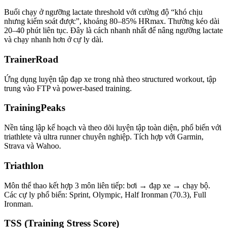
Buổi chạy ở ngưỡng lactate threshold với cường độ “khó chịu
nhưng kiểm soát được”, khoảng 80–85% HRmax. Thường kéo dài
20–40 phút liên tục. Đây là cách nhanh nhất để nâng ngưỡng lactate
và chạy nhanh hơn ở cự ly dài.
TrainerRoad
Ứng dụng luyện tập đạp xe trong nhà theo structured workout, tập
trung vào FTP và power-based training.
TrainingPeaks
Nền tảng lập kế hoạch và theo dõi luyện tập toàn diện, phổ biến với
triathlete và ultra runner chuyên nghiệp. Tích hợp với Garmin,
Strava và Wahoo.
Triathlon
Môn thể thao kết hợp 3 môn liên tiếp: bơi → đạp xe → chạy bộ.
Các cự ly phổ biến: Sprint, Olympic, Half Ironman (70.3), Full
Ironman.
TSS (Training Stress Score)