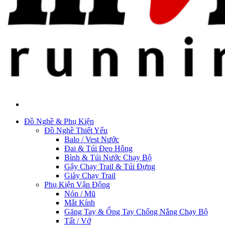
Đồ Nghề & Phụ Kiện
Đồ Nghề Thiết Yếu
Balo / Vest Nước
Đai & Túi Đeo Hông
Bình & Túi Nước Chạy Bộ
Gậy Chạy Trail & Túi Đựng
Giày Chạy Trail
Phụ Kiện Vận Động
Nón / Mũ
Mắt Kính
Găng Tay & Ống Tay Chống Nắng Chạy Bộ
Tất / Vớ