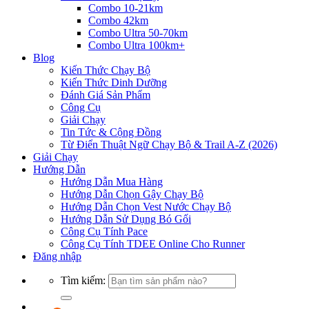
Combo 10-21km
Combo 42km
Combo Ultra 50-70km
Combo Ultra 100km+
Blog
Kiến Thức Chạy Bộ
Kiến Thức Dinh Dưỡng
Đánh Giá Sản Phẩm
Công Cụ
Giải Chạy
Tin Tức & Cộng Đồng
Từ Điển Thuật Ngữ Chạy Bộ & Trail A-Z (2026)
Giải Chạy
Hướng Dẫn
Hướng Dẫn Mua Hàng
Hướng Dẫn Chọn Gậy Chạy Bộ
Hướng Dẫn Chọn Vest Nước Chạy Bộ
Hướng Dẫn Sử Dụng Bó Gối
Công Cụ Tính Pace
Công Cụ Tính TDEE Online Cho Runner
Đăng nhập
Tìm kiếm: