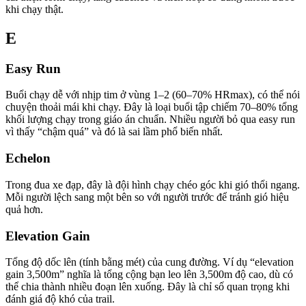
khi chạy thật.
E
Easy Run
Buổi chạy dễ với nhịp tim ở vùng 1–2 (60–70% HRmax), có thể nói
chuyện thoải mái khi chạy. Đây là loại buổi tập chiếm 70–80% tổng
khối lượng chạy trong giáo án chuẩn. Nhiều người bỏ qua easy run
vì thấy “chậm quá” và đó là sai lầm phổ biến nhất.
Echelon
Trong đua xe đạp, đây là đội hình chạy chéo góc khi gió thổi ngang.
Mỗi người lệch sang một bên so với người trước để tránh gió hiệu
quả hơn.
Elevation Gain
Tổng độ dốc lên (tính bằng mét) của cung đường. Ví dụ “elevation
gain 3,500m” nghĩa là tổng cộng bạn leo lên 3,500m độ cao, dù có
thể chia thành nhiều đoạn lên xuống. Đây là chỉ số quan trọng khi
đánh giá độ khó của trail.