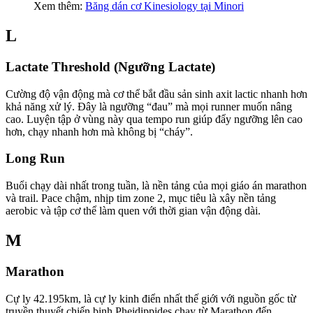
Xem thêm:
Băng dán cơ Kinesiology tại Minori
L
Lactate Threshold (Ngưỡng Lactate)
Cường độ vận động mà cơ thể bắt đầu sản sinh axit lactic nhanh hơn
khả năng xử lý. Đây là ngưỡng “đau” mà mọi runner muốn nâng
cao. Luyện tập ở vùng này qua tempo run giúp đẩy ngưỡng lên cao
hơn, chạy nhanh hơn mà không bị “cháy”.
Long Run
Buổi chạy dài nhất trong tuần, là nền tảng của mọi giáo án marathon
và trail. Pace chậm, nhịp tim zone 2, mục tiêu là xây nền tảng
aerobic và tập cơ thể làm quen với thời gian vận động dài.
M
Marathon
Cự ly 42.195km, là cự ly kinh điển nhất thế giới với nguồn gốc từ
truyền thuyết chiến binh Pheidippides chạy từ Marathon đến