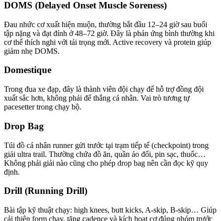
DOMS (Delayed Onset Muscle Soreness)
Đau nhức cơ xuất hiện muộn, thường bắt đầu 12–24 giờ sau buổi
tập nặng và đạt đỉnh ở 48–72 giờ. Đây là phản ứng bình thường khi
cơ thể thích nghi với tải trọng mới. Active recovery và protein giúp
giảm nhẹ DOMS.
Domestique
Trong đua xe đạp, đây là thành viên đội chạy để hỗ trợ đồng đội
xuất sắc hơn, không phải để thắng cá nhân. Vai trò tương tự
pacesetter trong chạy bộ.
Drop Bag
Túi đồ cá nhân runner gửi trước tại trạm tiếp tế (checkpoint) trong
giải ultra trail. Thường chứa đồ ăn, quần áo đổi, pin sạc, thuốc…
Không phải giải nào cũng cho phép drop bag nên cần đọc kỹ quy
định.
Drill (Running Drill)
Bài tập kỹ thuật chạy: high knees, butt kicks, A-skip, B-skip… Giúp
cải thiện form chạy, tăng cadence và kích hoạt cơ đúng nhóm trước