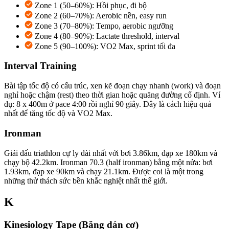
Zone 1 (50–60%): Hồi phục, đi bộ
Zone 2 (60–70%): Aerobic nền, easy run
Zone 3 (70–80%): Tempo, aerobic ngưỡng
Zone 4 (80–90%): Lactate threshold, interval
Zone 5 (90–100%): VO2 Max, sprint tối đa
Interval Training
Bài tập tốc độ có cấu trúc, xen kẽ đoạn chạy nhanh (work) và đoạn
nghỉ hoặc chậm (rest) theo thời gian hoặc quãng đường cố định. Ví
dụ: 8 x 400m ở pace 4:00 rồi nghỉ 90 giây. Đây là cách hiệu quả
nhất để tăng tốc độ và VO2 Max.
Ironman
Giải đấu triathlon cự ly dài nhất với bơi 3.86km, đạp xe 180km và
chạy bộ 42.2km. Ironman 70.3 (half ironman) bằng một nửa: bơi
1.93km, đạp xe 90km và chạy 21.1km. Được coi là một trong
những thử thách sức bền khắc nghiệt nhất thế giới.
K
Kinesiology Tape (Băng dán cơ)