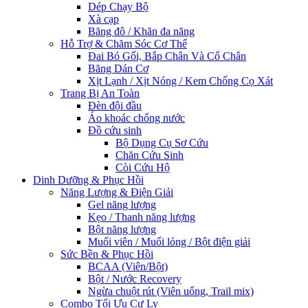
Dép Chạy Bộ
Xà cạp
Băng đô / Khăn đa năng
Hỗ Trợ & Chăm Sóc Cơ Thể
Đai Bó Gối, Bắp Chân Và Cổ Chân
Băng Dán Cơ
Xịt Lạnh / Xịt Nóng / Kem Chống Cọ Xát
Trang Bị An Toàn
Đèn đội đầu
Áo khoác chống nước
Đồ cứu sinh
Bộ Dụng Cụ Sơ Cứu
Chăn Cứu Sinh
Còi Cứu Hộ
Dinh Dưỡng & Phục Hồi
Năng Lượng & Điện Giải
Gel năng lượng
Kẹo / Thanh năng lượng
Bột năng lượng
Muối viên / Muối lỏng / Bột điện giải
Sức Bền & Phục Hồi
BCAA (Viên/Bột)
Bột / Nước Recovery
Ngừa chuột rút (Viên uống, Trail mix)
Combo Tối Ưu Cự Ly