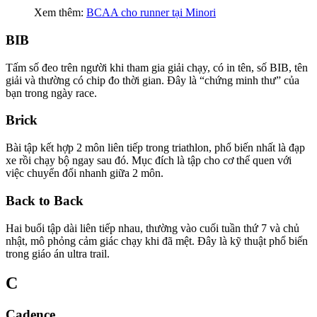
Xem thêm:
BCAA cho runner tại Minori
BIB
Tấm số đeo trên người khi tham gia giải chạy, có in tên, số BIB, tên
giải và thường có chip đo thời gian. Đây là “chứng minh thư” của
bạn trong ngày race.
Brick
Bài tập kết hợp 2 môn liên tiếp trong triathlon, phổ biến nhất là đạp
xe rồi chạy bộ ngay sau đó. Mục đích là tập cho cơ thể quen với
việc chuyển đổi nhanh giữa 2 môn.
Back to Back
Hai buổi tập dài liên tiếp nhau, thường vào cuối tuần thứ 7 và chủ
nhật, mô phỏng cảm giác chạy khi đã mệt. Đây là kỹ thuật phổ biến
trong giáo án ultra trail.
C
Cadence